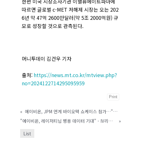
한편 미국 시장조사기관 이밸류에이트파마에
따르면 글로벌 c-MET 저해제 시장는 오는 202
6년 약 47억 2600만달러(약 5조 2000억원) 규
모로 성장할 것으로 관측된다.
머니투데이 김건우 기자
출처:
https://news.mt.co.kr/mtview.php?
no=2024122714295095959
Print
«
에이비온, JPM 연계 바이오텍 쇼케이스 참가…"글로벌 기업과 협력"
"에이비온, 레이저티닙 병용 데이터 기대" - IV리서치
»
List