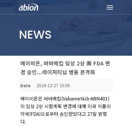
Skip
Menu
to
main
content
NEWS
에이비온, 바바메킵 임상 2상 美 FDA 변
경 승인...레이저티닙 병용 본격화
Date
2024-12-27 15:05
에이비온은 바바메킵(Vabametkib·ABN401)
의 임상 2상 시험계획 변경에 대해 미국 식품의
약국(FDA)으로부터 승인받았다고 27일 밝혔
다.