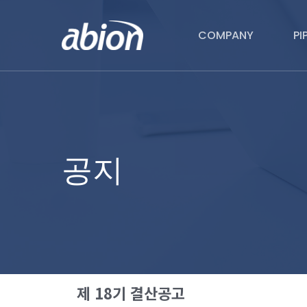
Skip
to
COMPANY
PI
main
content
공지
제 18기 결산공고