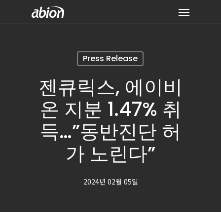
Skip
Menu
to
main
content
Press Release
젠큐릭스, 에이비
온 지분 1.47% 취
득…”동반진단 허
가 노린다”
2024년 02월 05일