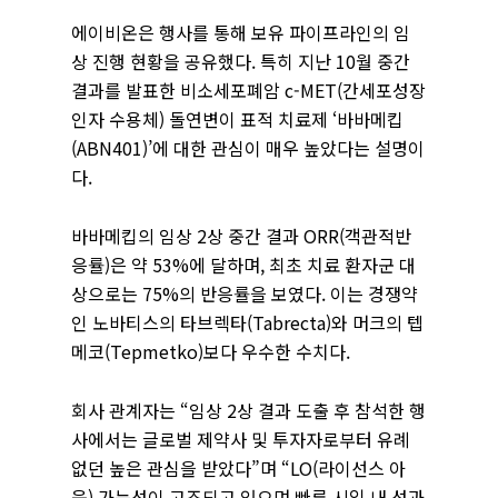
에이비온은 행사를 통해 보유 파이프라인의 임
상 진행 현황을 공유했다. 특히 지난 10월 중간
결과를 발표한 비소세포폐암 c-MET(간세포성장
인자 수용체) 돌연변이 표적 치료제 ‘바바메킵
(ABN401)’에 대한 관심이 매우 높았다는 설명이
다.
바바메킵의 임상 2상 중간 결과 ORR(객관적반
응률)은 약 53%에 달하며, 최초 치료 환자군 대
상으로는 75%의 반응률을 보였다. 이는 경쟁약
인 노바티스의 타브렉타(Tabrecta)와 머크의 텝
메코(Tepmetko)보다 우수한 수치다.
회사 관계자는 “임상 2상 결과 도출 후 참석한 행
사에서는 글로벌 제약사 및 투자자로부터 유례
없던 높은 관심을 받았다”며 “LO(라이선스 아
웃) 가능성이 고조되고 있으며 빠른 시일 내 성과