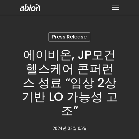
Skip
Menu
to
main
content
Press Release
에이비온, JP모건
헬스케어 콘퍼런
스 성료 “임상 2상
기반 LO 가능성 고
조”
2024년 02월 05일